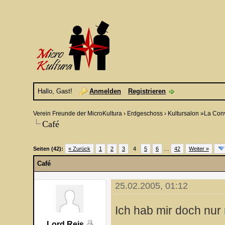
Hallo, Gast!
Anmelden
Registrieren
Verein Freunde der MicroKultura
›
Erdgeschoss
›
Kultursalon »La Con
Café
Seiten (42):
« Zurück
1
2
3
4
5
6
…
42
Weiter »
Café
25.02.2005, 01:12
Ich hab mir doch nur 
Lord Reis