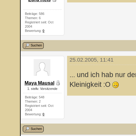
Beiträge: 586
Themen: 6
Registriert seit: Oct
2004
Bewertung:
0
Suchen
25.02.2005, 11:41
... und ich hab nur 
Maya Mausal
Kleinigkeit :O
1. stellv. Vorsitzende
Beiträge: 548
Themen: 2
Registriert seit: Oct
2004
Bewertung:
0
Suchen