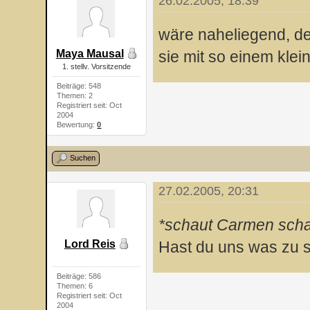
26.02.2005, 18:39
wäre naheliegend, de
Maya Mausal
sie mit so einem klei
1. stellv. Vorsitzende
Beiträge: 548
Themen: 2
Registriert seit: Oct
2004
Bewertung:
0
Suchen
27.02.2005, 20:31
*schaut Carmen scha
Lord Reis
Hast du uns was zu
Beiträge: 586
Themen: 6
Registriert seit: Oct
2004