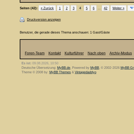
Seiten (42):
« Zurück
1
2
3
4
5
6
…
42
Weiter »
Druckversion anzeigen
Benutzer, die gerade dieses Thema anschauen: 1 Gast/Gäste
Foren-Team
Kontakt
Kulturführer
Nach oben
Archiv-Modus
Es ist:
09.08.2026, 10:50
Deutsche Übersetzung:
MyBB.de
, Powered by
MyBB
, © 2002-2026
MyBB Gr
Theme © 2008 by:
MyBB Themes
&
Vintagedaddyo