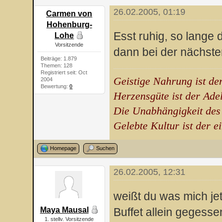
26.02.2005, 01:19
Carmen von
Hohenburg-
Esst ruhig, so lange d
Lohe
Vorsitzende
dann bei der nächste
Beiträge: 1.879
Themen: 128
Registriert seit: Oct
Geistige Nahrung ist de
2004
Bewertung:
0
Herzensgüte ist der Ade
Die Unabhängigkeit des
Gelebte Kultur ist der e
Homepage
Suchen
26.02.2005, 12:31
weißt du was mich je
Maya Mausal
Buffet allein gegess
1. stellv. Vorsitzende