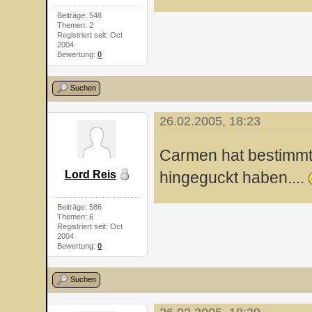
Beiträge: 548
Themen: 2
Registriert seit: Oct
2004
Bewertung:
0
Suchen
26.02.2005, 18:23
Carmen hat bestimmt
Lord Reis
hingeguckt haben....
Beiträge: 586
Themen: 6
Registriert seit: Oct
2004
Bewertung:
0
Suchen