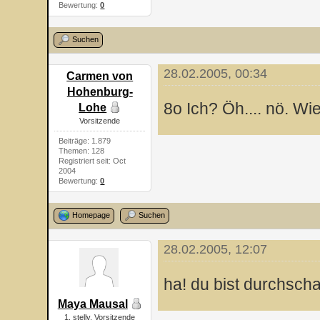
Bewertung:
0
Suchen
28.02.2005, 00:34
Carmen von
Hohenburg-
8o Ich? Öh.... nö. W
Lohe
Vorsitzende
Beiträge: 1.879
Themen: 128
Registriert seit: Oct
2004
Bewertung:
0
Homepage
Suchen
28.02.2005, 12:07
ha! du bist durchscha
Maya Mausal
1. stellv. Vorsitzende