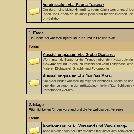
Vereinssalon »La Puerta Trasera«
Der durch eine kleine Hintertür an dem Kultursalon angeschlo
Ideen und Gedanken, ist dabei jedoch nur für den internen Kre
ermöglichen.
1. Etage
Die Ebene der Ausstellungsräume für Kunst in Bild und Wort
Forum
Ausstellungsraum »Le Globe Oculaire«
Wenn man als Besucher der Treppe neben dem Kultursalon in di
Oculaire
geführt. In den Räumlichkeiten kann zeitgenössische
Malerei, Bildhauerei, Graphik und Fotographie.
Ausstellungsraum »Le Jeu Des Mots«
Nach der ersten Ausstellung folgt der identisch aufgebaute und
eine Heimat bietet. In den größzügigen, hellen Räumlichkeite
vorgefunden werden.
2. Etage
Räumlichkeiten für den Vorstand und die Verwaltung des Vereines
Forum
Konferenzraum A »Vorstand und Verwaltung«
Abgeschieden von der Öffentlichkeit tagt hinter den schweren 