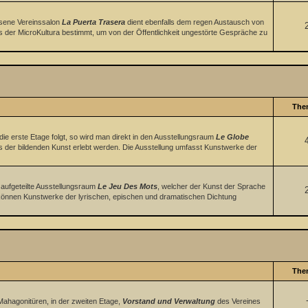
ssene Vereinssalon
La Puerta Trasera
dient ebenfalls dem regen Austausch von
is der MicroKultura bestimmt, um von der Öffentlichkeit ungestörte Gespräche zu
The
e erste Etage folgt, so wird man direkt in den Ausstellungsraum
Le Globe
s der bildenden Kunst erlebt werden. Die Ausstellung umfasst Kunstwerke der
 aufgeteilte Ausstellungsraum
Le Jeu Des Mots
, welcher der Kunst der Sprache
n können Kunstwerke der lyrischen, epischen und dramatischen Dichtung
The
Mahagonitüren, in der zweiten Etage,
Vorstand und Verwaltung
des Vereines