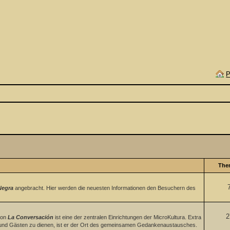
P
The
Negra
angebracht. Hier werden die neuesten Informationen den Besuchern des
2
lon
La Conversación
ist eine der zentralen Einrichtungen der MicroKultura. Extra
s und Gästen zu dienen, ist er der Ort des gemeinsamen Gedankenaustausches.