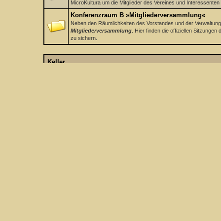
MicroKultura um die Mitglieder des Vereines und Interessenten
Konferenzraum B »Mitgliederversammlung«
Neben den Räumlichkeiten des Vorstandes und der Verwaltung b
Mitgliederversammlung
. Hier finden die offiziellen Sitzung
zu sichern.
Keller
Der Keller des Vereinsgebäude
Forum
Archivräume
Zutritt nur für das Technische Personal
Unterforen:
Theatrum
,
Carmen
, und 6 mehr.
Foren-Statistiken
Wer ist online?
[
Vollständige Liste
]
15 Benutzer aktiv in den letzten 15 Minuten: 0 Mitglieder, 0 davon unsich
Baidu
Foren-Statistiken
Alle Mitglieder haben insgesamt 7.671 Beiträge in 329 Themen erstellt
Registrierte Mitglieder: 132
Unser neuestes Mitglied heißt:
Zenobia von Palmyra
Besucherrekord: 821 (05.10.2025 um 08:03 Uhr)