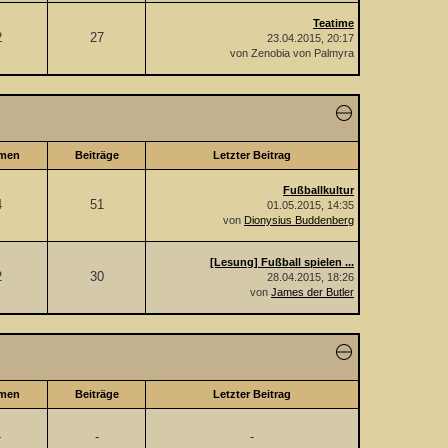
Teatime
2
27
23.04.2015, 20:17
von Zenobia von Palmyra
men
Beiträge
Letzter Beitrag
Fußballkultur
4
51
01.05.2015, 14:35
von
Dionysius Buddenberg
[Lesung] Fußball spielen ...
2
30
28.04.2015, 18:26
von
James der Butler
men
Beiträge
Letzter Beitrag
-
-
-