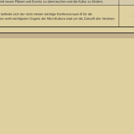
 mit neuen Plänen und Events zu überraschen und die Kultur zu fördern.
efindet sich der nicht minder wichtige Konferenzraum B für die
en des wohl wichtigsten Organs der MicroKultura statt um die Zukunft des Vereines
The
tbar und 14 Gäste