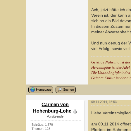
Ach, jetzt hätte ich
Verein ist, der kann
sich so ein Bild dav
In diesem Zusammenha
meiner Abwesenheit g
Und nun genug der Wo
viel Erfolg, sowie vi
Geistige Nahrung ist der
Herzensgüte ist der Adel
Die Unabhängigkeit des 
Gelebte Kultur ist der ei
Homepage
Suchen
09.11.2014, 15:53
Carmen von
Hohenburg-Lohe
Liebe Vereinsmitglied
Vorsitzende
am 09.11.2014 öffnet 
Beiträge: 1.879
Themen: 128
Pforten, im Rahmen e