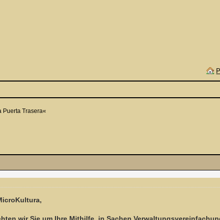
P
a Puerta Trasera«
icroKultura,
chten wir Sie um Ihre Mithilfe, in Sachen Verwaltungsvereinfachung