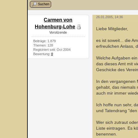
Suchen
26.01.2005, 14:36
Carmen von
Hohenburg-Lohe
Liebe Mitglieder,
Vorsitzende
es ist soweit... die 
Beiträge: 1.879
Themen: 128
erfreulichen Anlass, 
Registriert seit: Oct 2004
Bewertung:
0
Welche Aufgaben ein V
das dieses Amt mit vi
Geschicke des Verein
In den vergangenen M
gehabt, das niemals 
auch mir immer wieder
Ich hoffe nun sehr, d
und Tatendrang "den 
Wer sich zutraut oder
Liste eintragen. Es k
benennen.