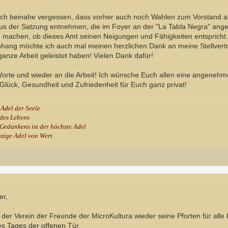
 doch beinahe vergessen, dass vorher auch noch Wahlen zum Vorstand
 aus der Satzung entnehmen, die im Foyer an der "La Tabla Negra" ang
on machen, ob dieses Amt seinen Neigungen und Fähigkeiten entspricht
ng möchte ich auch mal meinen herzlichen Dank an meine Stellvertre
anze Arbeit geleistet haben! Vielen Dank dafür!
rte und wieder an die Arbeit! Ich wünsche Euch allen eine angenehme
el Glück, Gesundheit und Zufriedenheit für Euch ganz privat!
 Adel der Seele
 des Lebens
Gedankens ist der höchste Adel
nzige Adel von Wert
er,
der Verein der Freunde der MicroKultura wieder seine Pforten für alle 
s Tages der offenen Tür.