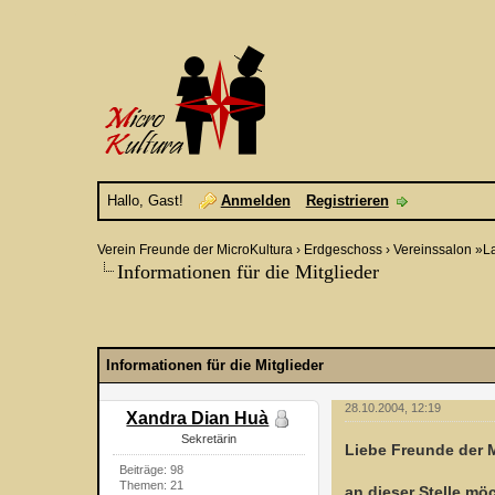
Hallo, Gast!
Anmelden
Registrieren
Verein Freunde der MicroKultura
›
Erdgeschoss
›
Vereinssalon »L
Informationen für die Mitglieder
Informationen für die Mitglieder
28.10.2004, 12:19
Xandra Dian Huà
Sekretärin
Liebe Freunde der M
Beiträge: 98
Themen: 21
an dieser Stelle mö