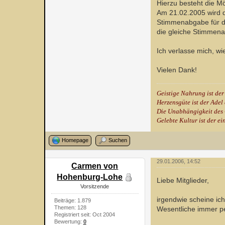
Hierzu besteht die Mö
Am 21.02.2005 wird d
Stimmenabgabe für de
die gleiche Stimmena
Ich verlasse mich, w
Vielen Dank!
Geistige Nahrung ist der
Herzensgüte ist der Adel
Die Unabhängigkeit des 
Gelebte Kultur ist der ei
Homepage
Suchen
29.01.2006, 14:52
Carmen von
Hohenburg-Lohe
Liebe Mitglieder,
Vorsitzende
irgendwie scheine ic
Beiträge: 1.879
Themen: 128
Wesentliche immer pe
Registriert seit: Oct 2004
Bewertung:
0