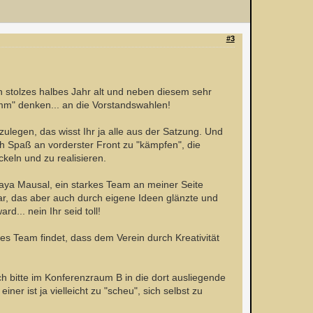
#3
in stolzes halbes Jahr alt und neben diesem sehr
ramm" denken... an die Vorstandswahlen!
ulegen, das wisst Ihr ja alle aus der Satzung. Und
uch Spaß an vorderster Front zu "kämpfen", die
keln und zu realisieren.
aya Mausal, ein starkes Team an meiner Seite
ar, das aber auch durch eigene Ideen glänzte und
... nein Ihr seid toll!
kes Team findet, dass dem Verein durch Kreativität
ch bitte im Konferenzraum B in die dort ausliegende
er ist ja vielleicht zu "scheu", sich selbst zu