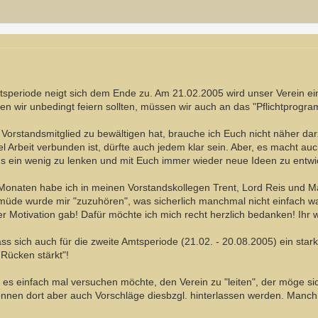
Amtsperiode neigt sich dem Ende zu. Am 21.02.2005 wird unser Verein e
den wir unbedingt feiern sollten, müssen wir auch an das "Pflichtprog
orstandsmitglied zu bewältigen hat, brauche ich Euch nicht näher darz
el Arbeit verbunden ist, dürfte auch jedem klar sein. Aber, es macht a
s ein wenig zu lenken und mit Euch immer wieder neue Ideen zu entwic
onaten habe ich in meinen Vorstandskollegen Trent, Lord Reis und M
müde wurde mir "zuzuhören", was sicherlich manchmal nicht einfach w
 Motivation gab! Dafür möchte ich mich recht herzlich bedanken! Ihr ward
ass sich auch für die zweite Amtsperiode (21.02. - 20.08.2005) ein star
Rücken stärkt"!
 es einfach mal versuchen möchte, den Verein zu "leiten", der möge si
önnen dort aber auch Vorschläge diesbzgl. hinterlassen werden. Manch ein