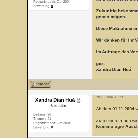
Registriert seit: Oct 2004
Bewertung:
0
Zukünftig bekommen 
geben mögen.
Diese Maßnahme erle
Wir danken für Ihr V
Im Auftrage des Vo
gez.
Xandra Dian Huá
Suchen
28.10.2004, 12:23
Xandra Dian Huà
Sekretärin
Ab dem
01.11.2004
w
Beiträge: 98
Themen: 21
Zum einen freuen wir
Registriert seit: Oct 2004
Kemenologie-Ausst
Bewertung:
0