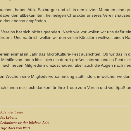
achen, haben Attila Saxburger und ich in den letzten Monaten eine g
bei den altbekannten, heimeligen Charakter unseres Vereinshauses zu
Sie das ebenso empfinden.
ereins hat sich nichts geändert. Nach wie vor wollen wir uns dafür ei
ördern. Und natürlich wollen wir den vielen Künstlern weltweit einen R
 Verein einmal im Jahr das MicroKultura-Fest ausrichten. Ob wir das in 
 Mithilfe von Ihnen lässt sich ein derart großes internationales Fest nic
 nach neuen Mitgliedern umzuschauen, aber auch die Augen nach neuen
ten Wochen eine Mitgliederversammlung stattfinden, in welcher wir d
e ich Ihnen nur noch danken für Ihre Treue zum Verein und viel Spaß 
 Adel der Seele
 des Lebens
Gedankens ist der höchste Adel
nzige Adel von Wert