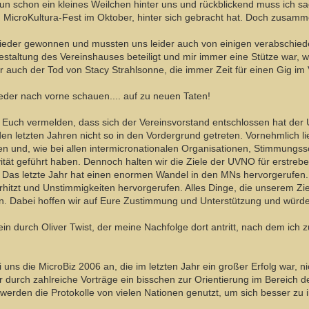
un schon ein kleines Weilchen hinter uns und rückblickend muss ich sag
 MicroKultura-Fest im Oktober, hinter sich gebracht hat. Doch zusamme
ieder gewonnen und mussten uns leider auch von einigen verabschiede
taltung des Vereinshauses beteiligt und mir immer eine Stütze war, wol
r auch der Tod von Stacy Strahlsonne, die immer Zeit für einen Gig im 
eder nach vorne schauen.... auf zu neuen Taten!
h Euch vermelden, dass sich der Vereinsvorstand entschlossen hat de
den letzten Jahren nicht so in den Vordergrund getreten. Vornehmlich l
n und, wie bei allen intermicronationalen Organisationen, Stimmungss
ität geführt haben. Dennoch halten wir die Ziele der UVNO für erstreb
n. Das letzte Jahr hat einen enormen Wandel in den MNs hervorgerufen.
hitzt und Unstimmigkeiten hervorgerufen. Alles Dinge, die unserem Zie
en. Dabei hoffen wir auf Eure Zustimmung und Unterstützung und würd
ein durch Oliver Twist, der meine Nachfolge dort antritt, nach dem ich z
i uns die MicroBiz 2006 an, die im letzten Jahr ein großer Erfolg war, 
 durch zahlreiche Vorträge ein bisschen zur Orientierung im Bereich d
werden die Protokolle von vielen Nationen genutzt, um sich besser zu