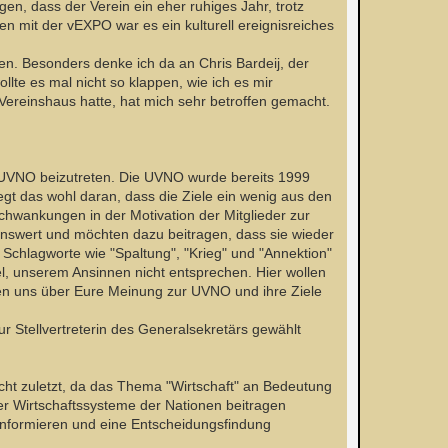
en, dass der Verein ein eher ruhiges Jahr, trotz
n mit der vEXPO war es ein kulturell ereignisreiches
n. Besonders denke ich da an Chris Bardeij, der
lte es mal nicht so klappen, wie ich es mir
Vereinshaus hatte, hat mich sehr betroffen gemacht.
r UVNO beizutreten. Die UVNO wurde bereits 1999
iegt das wohl daran, dass die Ziele ein wenig aus den
chwankungen in der Motivation der Mitglieder zur
enswert und möchten dazu beitragen, dass sie wieder
 Schlagworte wie "Spaltung", "Krieg" und "Annektion"
l, unserem Ansinnen nicht entsprechen. Hier wollen
en uns über Eure Meinung zur UVNO und ihre Ziele
ur Stellvertreterin des Generalsekretärs gewählt
nicht zuletzt, da das Thema "Wirtschaft" an Bedeutung
er Wirtschaftssysteme der Nationen beitragen
 informieren und eine Entscheidungsfindung