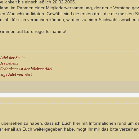
glichkeit bis einschließlich 20.02.2005.
ann, im Rahmen einer Mitgliederversammlung, der neue Vorstand gewä
n Wunschkandidaten. Gewählt sind die ersten drei, die die meisten 
nzahl für sich verbuchen können, wird es zu einer Stichwahl zwische
ie immer, auf Eure rege Teilnahme!
 Adel der Seele
 des Lebens
Gedankens ist der höchste Adel
nzige Adel von Wert
h übersehen zu haben, dass ich Euch hier mit Informationen rund um den
r email an Euch weitergegeben habe, mögt Ihr mir das bitte verzeihen