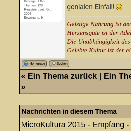
Beiträge: 1.879
genialen Einfall!
Themen: 128
Registriert seit: Oct
2004
Bewertung:
0
Geistige Nahrung ist de
Herzensgüte ist der Ade
Die Unabhängigkeit des
Gelebte Kultur ist der e
Homepage
Suchen
«
Ein Thema zurück
|
Ein Th
»
Nachrichten in diesem Thema
MicroKultura 2015 - Empfang
-