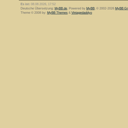
Es ist:
08.08.2026, 17:52
Deutsche Übersetzung:
MyBB.de
, Powered by
MyBB
, © 2002-2026
MyBB Gr
Theme © 2008 by:
MyBB Themes
&
Vintagedaddyo