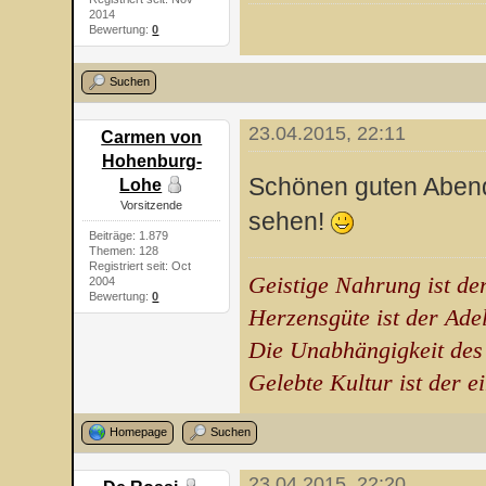
2014
Bewertung:
0
Suchen
23.04.2015, 22:11
Carmen von
Hohenburg-
Schönen guten Abend 
Lohe
Vorsitzende
sehen!
Beiträge: 1.879
Themen: 128
Registriert seit: Oct
Geistige Nahrung ist de
2004
Bewertung:
0
Herzensgüte ist der Ade
Die Unabhängigkeit des
Gelebte Kultur ist der e
Homepage
Suchen
23.04.2015, 22:20