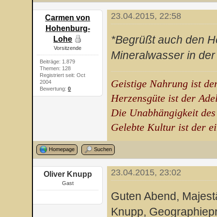
23.04.2015, 22:58
Carmen von
Hohenburg-
*Begrüßt auch den H
Lohe
Vorsitzende
Mineralwasser in der
Beiträge: 1.879
Themen: 128
Registriert seit: Oct
Geistige Nahrung ist de
2004
Bewertung:
0
Herzensgüte ist der Ade
Die Unabhängigkeit des
Gelebte Kultur ist der e
Homepage
Suchen
23.04.2015, 23:02
Oliver Knupp
Gast
Guten Abend, Majestät
Knupp, Geographiepro