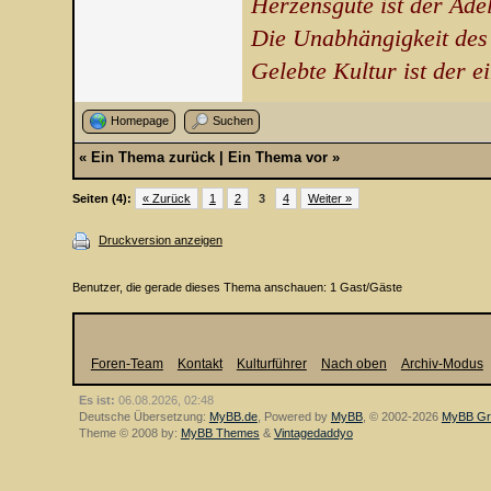
Herzensgüte ist der Ade
Die Unabhängigkeit des
Gelebte Kultur ist der e
Homepage
Suchen
«
Ein Thema zurück
|
Ein Thema vor
»
Seiten (4):
« Zurück
1
2
3
4
Weiter »
Druckversion anzeigen
Benutzer, die gerade dieses Thema anschauen: 1 Gast/Gäste
Foren-Team
Kontakt
Kulturführer
Nach oben
Archiv-Modus
Es ist:
06.08.2026, 02:48
Deutsche Übersetzung:
MyBB.de
, Powered by
MyBB
, © 2002-2026
MyBB Gr
Theme © 2008 by:
MyBB Themes
&
Vintagedaddyo