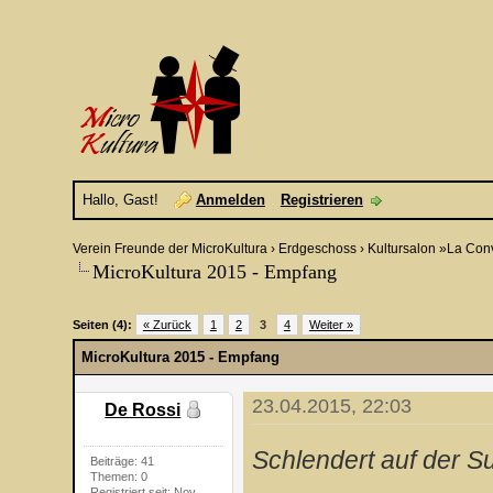
Hallo, Gast!
Anmelden
Registrieren
Verein Freunde der MicroKultura
›
Erdgeschoss
›
Kultursalon »La Con
MicroKultura 2015 - Empfang
Seiten (4):
« Zurück
1
2
3
4
Weiter »
MicroKultura 2015 - Empfang
23.04.2015, 22:03
De Rossi
Schlendert auf der Su
Beiträge: 41
Themen: 0
Registriert seit: Nov