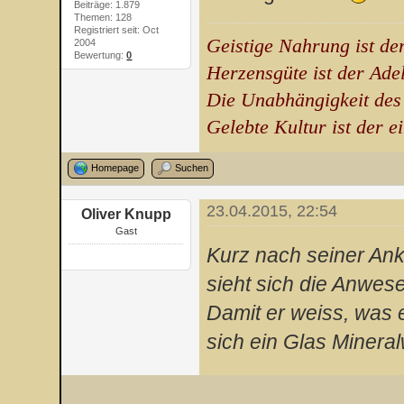
Beiträge: 1.879
Themen: 128
Registriert seit: Oct
Geistige Nahrung ist de
2004
Bewertung:
0
Herzensgüte ist der Ade
Die Unabhängigkeit des
Gelebte Kultur ist der e
Homepage
Suchen
23.04.2015, 22:54
Oliver Knupp
Gast
Kurz nach seiner Ank
sieht sich die Anwes
Damit er weiss, was 
sich ein Glas Minera