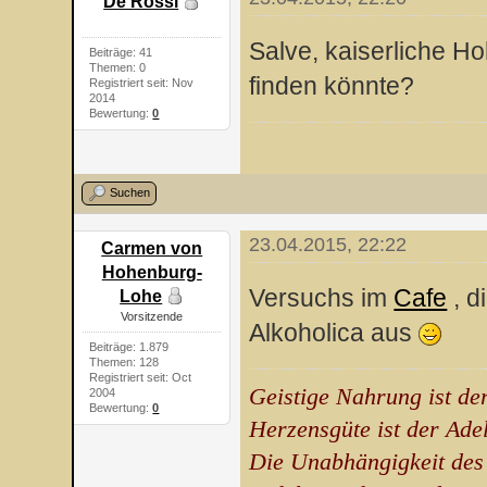
De Rossi
Salve, kaiserliche Ho
Beiträge: 41
Themen: 0
finden könnte?
Registriert seit: Nov
2014
Bewertung:
0
Suchen
23.04.2015, 22:22
Carmen von
Hohenburg-
Versuchs im
Cafe
, d
Lohe
Vorsitzende
Alkoholica aus
Beiträge: 1.879
Themen: 128
Registriert seit: Oct
Geistige Nahrung ist de
2004
Bewertung:
0
Herzensgüte ist der Ade
Die Unabhängigkeit des