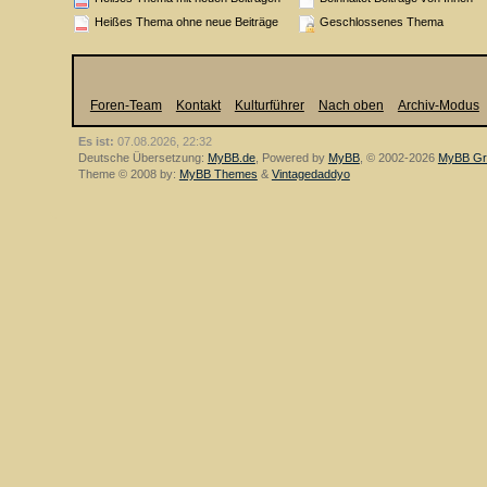
Heißes Thema ohne neue Beiträge
Geschlossenes Thema
Foren-Team
Kontakt
Kulturführer
Nach oben
Archiv-Modus
Es ist:
07.08.2026, 22:32
Deutsche Übersetzung:
MyBB.de
, Powered by
MyBB
, © 2002-2026
MyBB Gr
Theme © 2008 by:
MyBB Themes
&
Vintagedaddyo