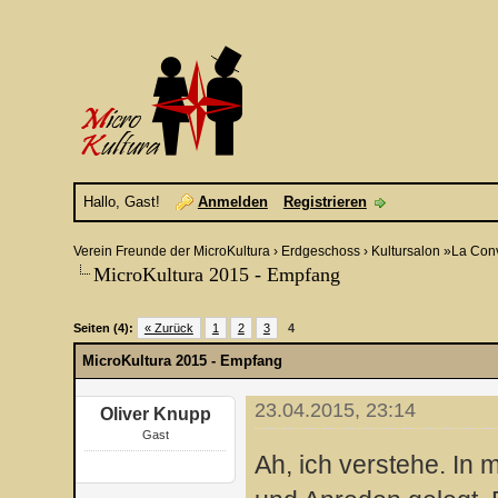
Hallo, Gast!
Anmelden
Registrieren
Verein Freunde der MicroKultura
›
Erdgeschoss
›
Kultursalon »La Con
MicroKultura 2015 - Empfang
Seiten (4):
« Zurück
1
2
3
4
MicroKultura 2015 - Empfang
23.04.2015, 23:14
Oliver Knupp
Gast
Ah, ich verstehe. In m