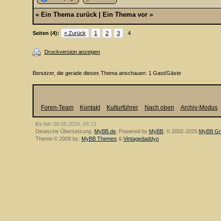
«
Ein Thema zurück
|
Ein Thema vor
»
Seiten (4):
« Zurück
1
2
3
4
Druckversion anzeigen
Benutzer, die gerade dieses Thema anschauen: 1 Gast/Gäste
Foren-Team
Kontakt
Kulturführer
Nach oben
Archiv-Modus
Es ist:
08.08.2026, 06:13
Deutsche Übersetzung:
MyBB.de
, Powered by
MyBB
, © 2002-2026
MyBB Gr
Theme © 2008 by:
MyBB Themes
&
Vintagedaddyo