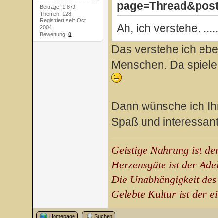
page=Thread&postI
Beiträge: 1.879
Themen: 128
Registriert seit: Oct
Ah, ich verstehe. ....
2004
Bewertung:
0
Das verstehe ich ebe
Menschen. Da spielen
Dann wünsche ich Ih
Spaß und interessa
Geistige Nahrung ist de
Herzensgüte ist der Ade
Die Unabhängigkeit des
Gelebte Kultur ist der e
Homepage
Suchen