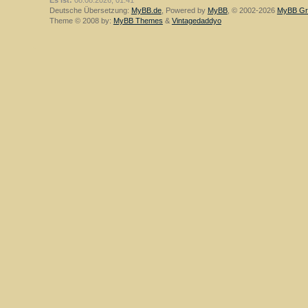
Es ist:
08.08.2026, 01:41
Deutsche Übersetzung:
MyBB.de
, Powered by
MyBB
, © 2002-2026
MyBB Gr
Theme © 2008 by:
MyBB Themes
&
Vintagedaddyo