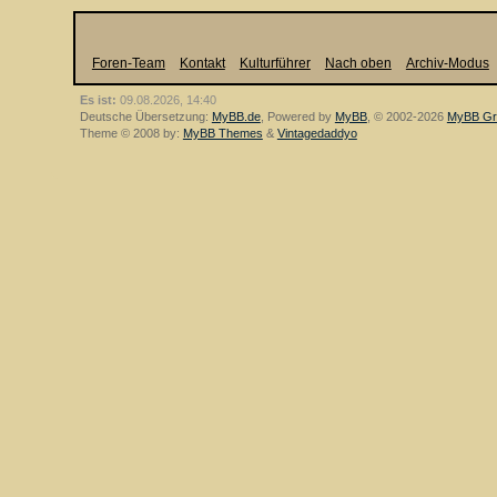
Foren-Team
Kontakt
Kulturführer
Nach oben
Archiv-Modus
Es ist:
09.08.2026, 14:40
Deutsche Übersetzung:
MyBB.de
, Powered by
MyBB
, © 2002-2026
MyBB Gr
Theme © 2008 by:
MyBB Themes
&
Vintagedaddyo