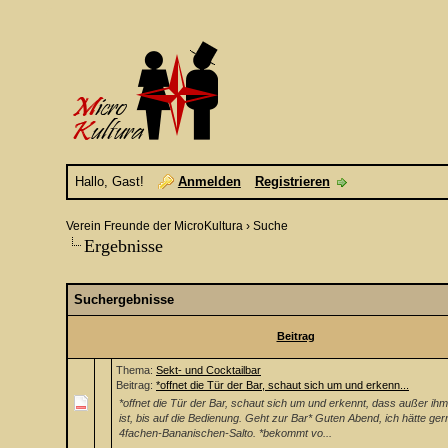
Hallo, Gast!
Anmelden
Registrieren
Verein Freunde der MicroKultura
›
Suche
Ergebnisse
Suchergebnisse
Beitrag
Thema:
Sekt- und Cocktailbar
Beitrag:
*offnet die Tür der Bar, schaut sich um und erkenn...
*offnet die Tür der Bar, schaut sich um und erkennt, dass außer ihm
ist, bis auf die Bedienung. Geht zur Bar* Guten Abend, ich hätte ger
4fachen-Bananischen-Salto. *bekommt vo...