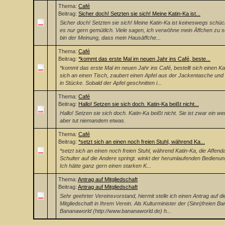
Thema:
Café
Beitrag:
Sicher doch! Setzten sie sich! Meine Katin-Ka ist...
Sicher doch! Setzten sie sich! Meine Katin-Ka ist keineswegs schüch
es nur gern gemütlich. Viele sagen, ich verwöhne mein Äffchen zu s
bin der Meinung, dass mein Hausäffche...
Thema:
Café
Beitrag:
*kommt das erste Mal im neuen Jahr ins Café, beste...
*kommt das erste Mal im neuen Jahr ins Café, bestellt sich einen Kaf
sich an einen Tisch, zaubert einen Apfel aus der Jackentasche und 
in Stücke. Sobald der Apfel geschnitten i...
Thema:
Café
Beitrag:
Hallo! Setzen sie sich doch. Katin-Ka beißt nicht...
Hallo! Setzen sie sich doch. Katin-Ka beißt nicht. Sie ist zwar ein we
aber tut niemandem etwas.
Thema:
Café
Beitrag:
*setzt sich an einen noch freien Stuhl, während Ka...
*setzt sich an einen noch freien Stuhl, während Katin-Ka, die Affen
Schulter auf die Andere springt. winkt der herumlaufenden Bedienung
Ich hätte ganz gern einen starken K...
Thema:
Antrag auf Mitgliedschaft
Beitrag:
Antrag auf Mitgliedschaft
Sehr geehrter Vereinsvorstand, hiermit stelle ich einen Antrag auf di
Mitgliedschaft in Ihrem Verein. Als Kulturminister der (Sinn)freien B
Bananaworld (http://www.bananaworld.de) h...