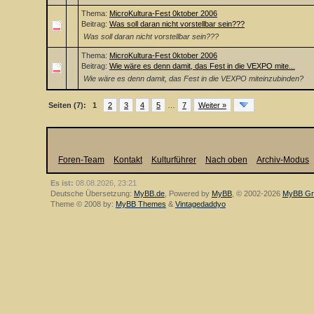
Thema:
MicroKultura-Fest 0ktober 2006
Beitrag:
Was soll daran nicht vorstellbar sein???
Was soll daran nicht vorstellbar sein???
Thema:
MicroKultura-Fest 0ktober 2006
Beitrag:
Wie wäre es denn damit, das Fest in die VEXPO mite...
Wie wäre es denn damit, das Fest in die VEXPO miteinzubinden?
Seiten (7):
1
2
3
4
5
…
7
Weiter »
Foren-Team
Kontakt
Kulturführer
Nach oben
Archiv-Modus
Es ist:
08.08.2026, 23:21
Deutsche Übersetzung:
MyBB.de
, Powered by
MyBB
, © 2002-2026
MyBB Gr
Theme © 2008 by:
MyBB Themes
&
Vintagedaddyo