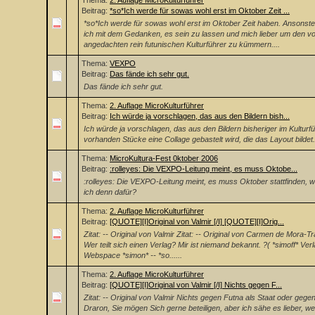
Thema:
2. Auflage MicroKulturführer
Beitrag:
*so*Ich werde für sowas wohl erst im Oktober Zeit ...
*so*Ich werde für sowas wohl erst im Oktober Zeit haben. Ansonste
ich mit dem Gedanken, es sein zu lassen und mich lieber um den v
angedachten rein futunischen Kulturführer zu kümmern....
Thema:
VEXPO
Beitrag:
Das fände ich sehr gut.
Das fände ich sehr gut.
Thema:
2. Auflage MicroKulturführer
Beitrag:
Ich würde ja vorschlagen, das aus den Bildern bish...
Ich würde ja vorschlagen, das aus den Bildern bisheriger im Kulturf
vorhanden Stücke eine Collage gebastelt wird, die das Layout bildet.
Thema:
MicroKultura-Fest 0ktober 2006
Beitrag:
:rolleyes: Die VEXPO-Leitung meint, es muss Oktobe...
:rolleyes: Die VEXPO-Leitung meint, es muss Oktober stattfinden, 
ich denn dafür?
Thema:
2. Auflage MicroKulturführer
Beitrag:
[QUOTE][I]Original von Valmir [/I] [QUOTE][I]Orig...
Zitat: -- Original von Valmir Zitat: -- Original von Carmen de Mora-T
Wer teilt sich einen Verlag? Mir ist niemand bekannt. ?( *simoff* Ver
Webspace *simon* -- *so......
Thema:
2. Auflage MicroKulturführer
Beitrag:
[QUOTE][I]Original von Valmir [/I] Nichts gegen F...
Zitat: -- Original von Valmir Nichts gegen Futna als Staat oder gegen
Draron, Sie mögen Sich gerne beteiligen, aber ich sähe es lieber, w