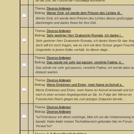
an die Zeit, als Futuna die Fußballliga dominierte.
Thema:
Diverse Anliegen
Beitrag:
Werter Emir, ich werde dem Prinzen des Lichtes di...
Werter Emir, ich werde dem Prinzen des Lichtes dieses großzügige
überbringen und danke Ihnen für Ihre Zeit.
Thema:
Diverse Anliegen
Beitrag:
Sehr geehrter Herr Drakestrin-Rumata, ich danke I...
Sehr geehrter Herr Drakestrin-Rumata, ich danke Ihnen für das Ang
doch will ich noch fragen, wie es sich mit dem Schutz gegen Feuchti
Ungeziefer in jenem Keller verhält. Ist dieser dage...
Thema:
Diverse Anliegen
Beitrag:
Das würde mir sehr gut passen, verehrte Fatima, ic...
Das würde mir sehr gut passen, verehrte Fatima, ich werde dann au
Antwort warten.
Thema:
Diverse Anliegen
Beitrag:
Werte Emirinnen und Emire, mein Name ist Ashraf a...
Werte Emirinnen und Emire, mein Name ist Ashraf al-banabi und ic
mich in einer ernsten Angelegenheit an Sie. Im Folge der Wirren im
Futunischen Reich gingen bis zum jetzigen Zeitpunkt bereits ...
Thema:
Diverse Anliegen
Beitrag:
Diverse Anliegen
*so*Und bevor ich diese vorbringe, bitte ich um die Umbenennung in
banabi. Habe leider keinen Technikbereich gefunden hier im Forum
Voraus*so*