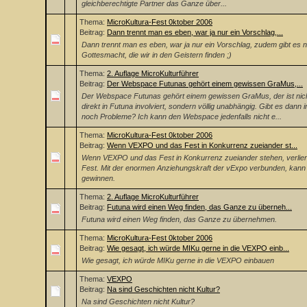
gleichberechtigte Partner das Ganze über...
Thema:
MicroKultura-Fest 0ktober 2006
Beitrag:
Dann trennt man es eben, war ja nur ein Vorschlag,...
Dann trennt man es eben, war ja nur ein Vorschlag, zudem gibt es n
Gottesmacht, die wir in den Geistern finden ;)
Thema:
2. Auflage MicroKulturführer
Beitrag:
Der Webspace Futunas gehört einem gewissen GraMus,...
Der Webspace Futunas gehört einem gewissen GraMus, der ist nic
direkt in Futuna involviert, sondern völlig unabhängig. Gibt es dann
noch Probleme? Ich kann den Webspace jedenfalls nicht e...
Thema:
MicroKultura-Fest 0ktober 2006
Beitrag:
Wenn VEXPO und das Fest in Konkurrenz zueiander st...
Wenn VEXPO und das Fest in Konkurrenz zueiander stehen, verlier
Fest. Mit der enormen Anziehungskraft der vExpo verbunden, kann
gewinnen.
Thema:
2. Auflage MicroKulturführer
Beitrag:
Futuna wird einen Weg finden, das Ganze zu überneh...
Futuna wird einen Weg finden, das Ganze zu übernehmen.
Thema:
MicroKultura-Fest 0ktober 2006
Beitrag:
Wie gesagt, ich würde MIKu gerne in die VEXPO einb...
Wie gesagt, ich würde MIKu gerne in die VEXPO einbauen
Thema:
VEXPO
Beitrag:
Na sind Geschichten nicht Kultur?
Na sind Geschichten nicht Kultur?