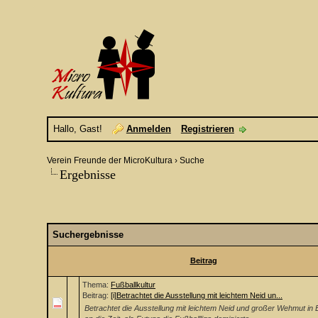
Hallo, Gast!
Anmelden
Registrieren
Verein Freunde der MicroKultura
›
Suche
Ergebnisse
Suchergebnisse
Beitrag
Thema:
Fußballkultur
Beitrag:
[i]Betrachtet die Ausstellung mit leichtem Neid un...
Betrachtet die Ausstellung mit leichtem Neid und großer Wehmut in 