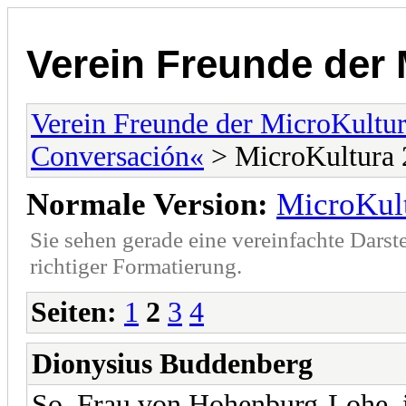
Verein Freunde der 
Verein Freunde der MicroKultu
Conversación«
> MicroKultura 
Normale Version:
MicroKul
Sie sehen gerade eine vereinfachte Darst
richtiger Formatierung.
Seiten:
1
2
3
4
Dionysius Buddenberg
So, Frau von Hohenburg-Lohe, 